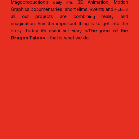
Magoproduction’s
. 3D Animation, Motion
daily life
Graphics,
ocumentaries,
hort
ilms,
vents and
:
D
S
F
E
Fiction
all our projects are combin
rea
and
ing
lity
imagination.
the important thing is to get into the
And
story. Today
«The year of the
it’s about our story:
Dragon Tales»
– that is what we do.