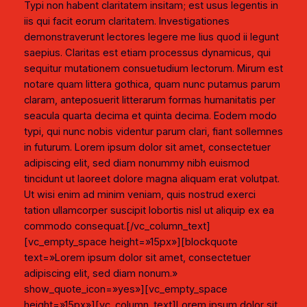
Typi non habent claritatem insitam; est usus legentis in
iis qui facit eorum claritatem. Investigationes
demonstraverunt lectores legere me lius quod ii legunt
saepius. Claritas est etiam processus dynamicus, qui
sequitur mutationem consuetudium lectorum. Mirum est
notare quam littera gothica, quam nunc putamus parum
claram, anteposuerit litterarum formas humanitatis per
seacula quarta decima et quinta decima. Eodem modo
typi, qui nunc nobis videntur parum clari, fiant sollemnes
in futurum. Lorem ipsum dolor sit amet, consectetuer
adipiscing elit, sed diam nonummy nibh euismod
tincidunt ut laoreet dolore magna aliquam erat volutpat.
Ut wisi enim ad minim veniam, quis nostrud exerci
tation ullamcorper suscipit lobortis nisl ut aliquip ex ea
commodo consequat.[/vc_column_text]
[vc_empty_space height=»15px»][blockquote
text=»Lorem ipsum dolor sit amet, consectetuer
adipiscing elit, sed diam nonum.»
show_quote_icon=»yes»][vc_empty_space
height=»15px»][vc_column_text]Lorem ipsum dolor sit