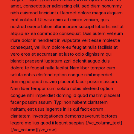
amet, consectetuer adipiscing elit, sed diam nonummy
nibh euismod tincidunt ut laoreet dolore magna aliquam
erat volutpat. Ut wisi enim ad minim veniam, quis
nostrud exerci tation ullamcorper suscipit lobortis nisl ut
aliquip ex ea commodo consequat. Duis autem vel eum
iriure dolor in hendrerit in vulputate velit esse molestie
consequat, vel illum dolore eu feugiat nulla facilisis at
vero eros et accumsan et iusto odio dignissim qui
blandit praesent luptatum zzril delenit augue duis
dolore te feugait nulla facilisi. Nam liber tempor cum
soluta nobis eleifend option congue nihil imperdiet
doming id quod mazim placerat facer possim assum.
Nam liber tempor cum soluta nobis eleifend option
congue nihil imperdiet doming id quod mazim placerat
facer possim assum. Typi non habent claritatem
insitam; est usus legentis in iis qui facit eorum
claritatem. Investigationes demonstraverunt lectores
legere me lius quod ii legunt saepius.[/vc_column_text]
[/vc_column][/vc_row]