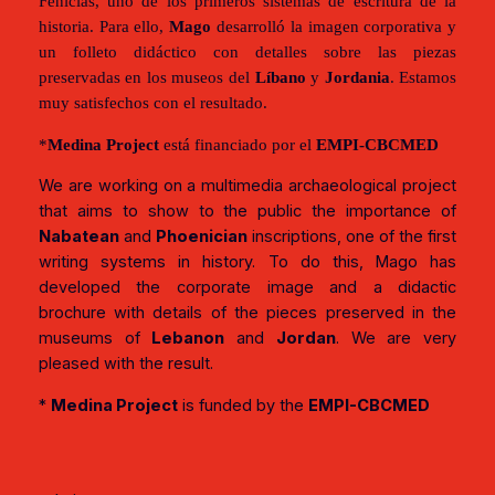
Fenicias, uno de los primeros sistemas de escritura de la
historia. Para ello,
Mago
desarrolló la imagen corporativa y
un folleto didáctico con detalles sobre las piezas
preservadas en los museos del
Líbano
y
Jordania
. Estamos
muy satisfechos con el resultado.
*
Medina Project
está financiado por el
EMPI-CBCMED
We are working on a multimedia archaeological project
that aims to show to the public the importance of
Nabatean
and
Phoenician
inscriptions, one of the first
writing systems in history. To do this, Mago has
developed the corporate image and a didactic
brochure with details of the pieces preserved in the
museums of
Lebanon
and
Jordan
. We are very
pleased with the result.
*
Medina Project
is funded by the
EMPI-CBCMED